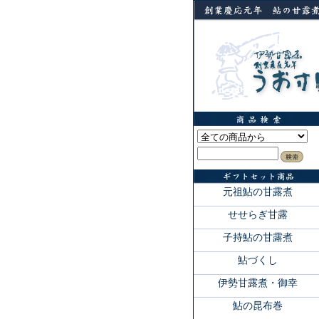
元祖鮎の甘露煮
せせらぎ甘露
子持鮎の甘露煮
鮎づくし
伊勢甘露煮・御幸
鮎の昆布巻