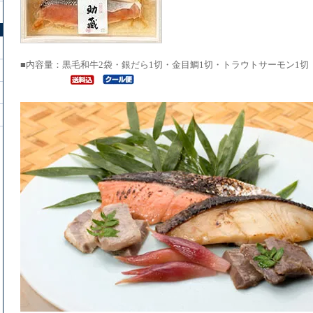
■内容量：黒毛和牛2袋・銀だら1切・金目鯛1切・トラウトサーモン1切