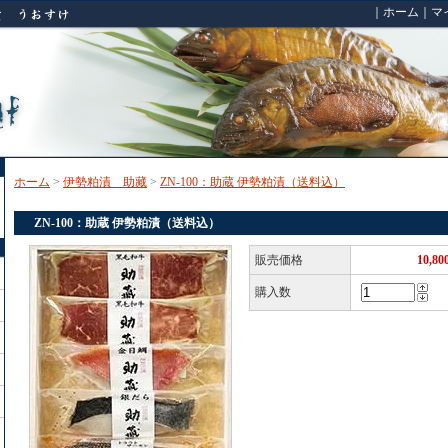
｜
ホーム
｜
マ
ホーム
>
伊勢粕漬 助藏
>
ZN-100：助蔵 伊勢粕漬（送料込）
ZN-100：助蔵 伊勢粕漬（送料込）
販売価格
10,8
購入数