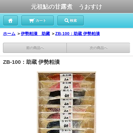
元祖鮎の甘露煮 うおすけ
カート
検索
ホーム
＞
伊勢粕漬 助藏
＞
ZB-100：助蔵 伊勢粕漬
前の商品へ
次の商品へ
ZB-100：助蔵 伊勢粕漬