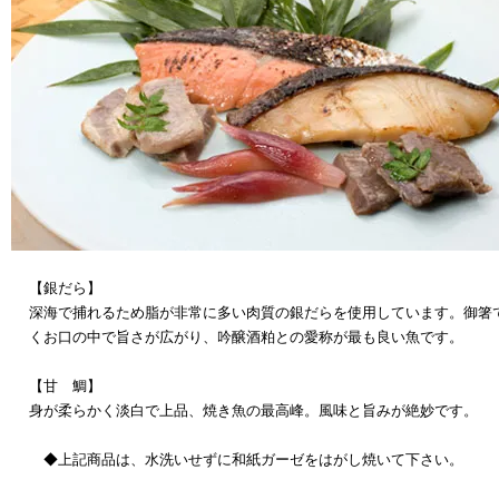
【銀だら】
深海で捕れるため脂が非常に多い肉質の銀だらを使用しています。御箸
くお口の中で旨さが広がり、吟醸酒粕との愛称が最も良い魚です。
【甘 鯛】
身が柔らかく淡白で上品、焼き魚の最高峰。風味と旨みが絶妙です。
◆上記商品は、水洗いせずに和紙ガーゼをはがし焼いて下さい。